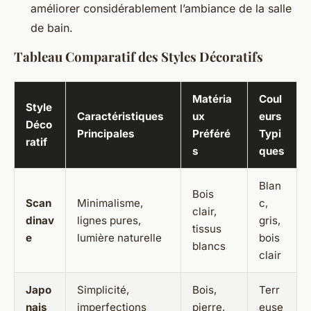
améliorer considérablement l’ambiance de la salle
de bain.
Tableau Comparatif des Styles Décoratifs
Matéria
Coul
Style
Caractéristiques
ux
eurs
Déco
Principales
Préféré
Typi
ratif
s
ques
Blan
Bois
Scan
Minimalisme,
c,
clair,
dinav
lignes pures,
gris,
tissus
e
lumière naturelle
bois
blancs
clair
Japo
Simplicité,
Bois,
Terr
nais
imperfections
pierre,
euse