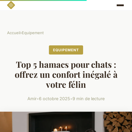
Accueil
›
Equipement
EQUIPEMENT
Top 5 hamacs pour chats :
offrez un confort inégalé à
votre félin
Amir
•
6 octobre 2025
•
9 min de lecture