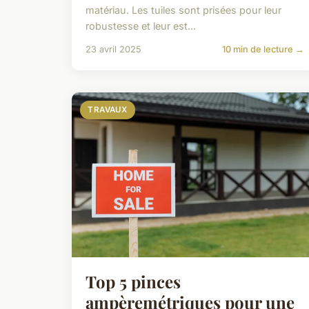
matériau. Les tuiles sont prisées pour leur
robustesse et leur est...
23 avril 2025
10 min de lecture →
TRAVAUX
Top 5 pinces
ampèremétriques pour une