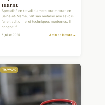
marne
Spécialisé en travail du métal sur mesure en
Seine-et-Marne, l'artisan métallier allie savoir-
faire traditionnel et techniques modernes. Il
conçoit, f...
5 juillet 2025
3 min de lecture →
TRAVAUX