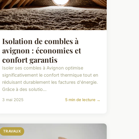
Isolation de combles à
avignon : économies et
confort garantis
Isoler ses combles à Avignon optimise
significativement le confort thermique tout en
réduisant durablement les factures d'énergie.
Grâce à des solutio...
3 mai 2025
5 min de lecture →
TRAVAUX