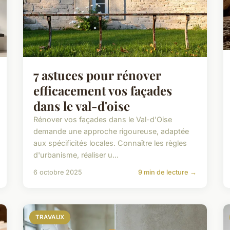
7 astuces pour rénover
efficacement vos façades
dans le val-d'oise
Rénover vos façades dans le Val-d'Oise
demande une approche rigoureuse, adaptée
aux spécificités locales. Connaître les règles
d'urbanisme, réaliser u...
6 octobre 2025
9 min de lecture →
TRAVAUX