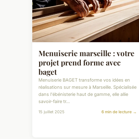
Menuiserie marseille : votre
projet prend forme avec
baget
Menuiserie BAGET transforme vos idées en
réalisations sur mesure à Marseille. Spécialisée
dans l'ébénisterie haut de gamme, elle allie
savoir-faire tr...
15 juillet 2025
6 min de lecture →