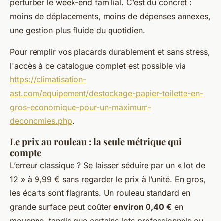
perturber le week-end familial. C’est du concret :
moins de déplacements, moins de dépenses annexes,
une gestion plus fluide du quotidien.
Pour remplir vos placards durablement et sans stress,
l'accès à ce catalogue complet est possible via
https://climatisation-
ast.com/equipement/destockage-papier-toilette-en-
gros-economique-pour-un-maximum-
deconomies.php
.
Le prix au rouleau : la seule métrique qui
compte
L’erreur classique ? Se laisser séduire par un « lot de
12 » à 9,99 € sans regarder le prix à l’unité. En gros,
les écarts sont flagrants. Un rouleau standard en
grande surface peut coûter
environ 0,40 €
en
moyenne, tandis que certains lots professionnels ou