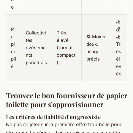
o
💰
P
💰
Collectivi
Très
a
🔁 Moins
💰
tés,
élevé
pi
doux,
Tr
événeme
(format
er
usage
ès
nts
compact
pli
précis
él
ponctuels
)
é
ev
ée
Trouver le bon fournisseur de papier
toilette pour s'approvisionner
Les critères de fiabilité d'un grossiste
Ne pas se jeter sur la première offre trop belle pour
être vraie. Le sérieux d’un fournisseur, ça se vérifie.