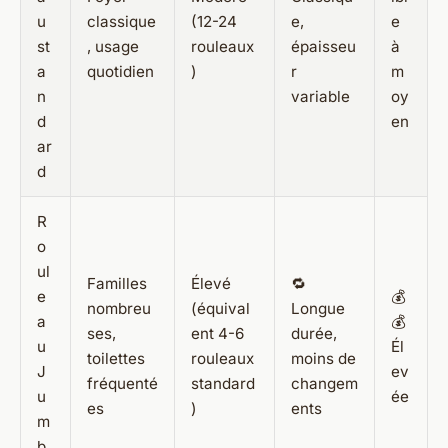
u
classique
(12-24
e,
e
st
, usage
rouleaux
épaisseu
à
a
quotidien
)
r
m
n
variable
oy
d
en
ar
d
R
o
ul
Familles
Élevé
🔁
e
💰
nombreu
(équival
Longue
a
💰
ses,
ent 4-6
durée,
u
Él
toilettes
rouleaux
moins de
J
ev
fréquenté
standard
changem
u
ée
es
)
ents
m
b