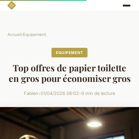
Accueil
›
Equipement
EQUIPEMENT
Top offres de papier toilette
en gros pour économiser gros
Fabien
•
01/04/2026 08:02
•
9 min de lecture