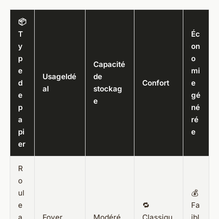
📦
T
Éc
y
on
p
o
Capacité
e
mi
UsageIdé
de
d
Confort
e
al
stockag
e
gé
e
p
né
a
ré
pi
e
er
R
o
ul
💰
e
🔁
Fa
a
Foyer
Modéré
Classiqu
ibl