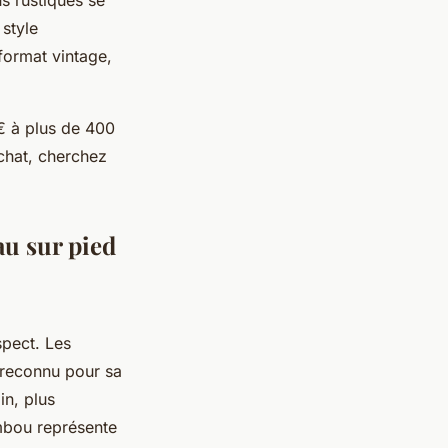
 style
format vintage,
€ à plus de 400
achat, cherchez
au sur pied
spect. Les
reconnu pour sa
in, plus
mbou représente