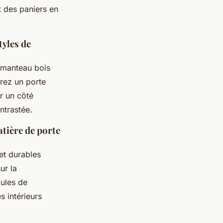
t des paniers en
tyles de
 manteau bois
érez un porte
r un côté
ntrastée.
tière de porte
 et durables
ur la
dules de
 intérieurs