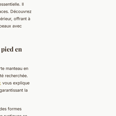
sentielle. Il
paces. Découvrez
érieur, offrant à
hapeaux avec
 pied en
orte manteau en
ité recherchée.
c
vous explique
garantissant la
 des formes
s rustiques se