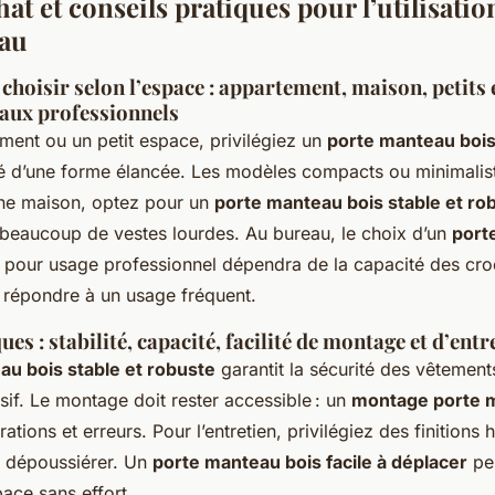
at et conseils pratiques pour l’utilisatio
eau
choisir selon l’espace : appartement, maison, petits 
caux professionnels
ment ou un petit espace, privilégiez un
porte manteau bois 
é d’une forme élancée. Les modèles compacts ou minimalis
une maison, optez pour un
porte manteau bois stable et ro
 beaucoup de vestes lourdes. Au bureau, le choix d’un
port
pour usage professionnel dépendra de la capacité des croc
de répondre à un usage fréquent.
es : stabilité, capacité, facilité de montage et d’entr
au bois stable et robuste
garantit la sécurité des vêtemen
sif. Le montage doit rester accessible : un
montage porte 
rations et erreurs. Pour l’entretien, privilégiez des finitions 
 à dépoussiérer. Un
porte manteau bois facile à déplacer
pe
pace sans effort.