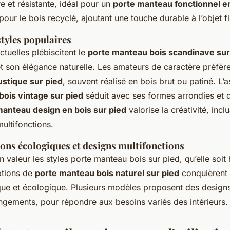
e et résistante, idéal pour un
porte manteau fonctionnel en
pour le bois recyclé, ajoutant une touche durable à l’objet fi
tyles populaires
tuelles plébiscitent le
porte manteau bois scandinave sur
t son élégance naturelle. Les amateurs de caractère préfèr
stique sur pied
, souvent réalisé en bois brut ou patiné. L’
ois vintage sur pied
séduit avec ses formes arrondies et dé
manteau design en bois sur pied
valorise la créativité, incl
multifonctions.
ions écologiques et designs multifonctions
en valeur les styles porte manteau bois sur pied, qu’elle soit 
ptions de
porte manteau bois naturel sur pied
conquièrent 
que et écologique. Plusieurs modèles proposent des desig
angements, pour répondre aux besoins variés des intérieurs.