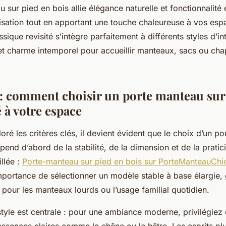
 sur pied en bois allie élégance naturelle et fonctionnalité es
nisation tout en apportant une touche chaleureuse à vos es
ique revisité s’intègre parfaitement à différents styles d’int
é et charme intemporel pour accueillir manteaux, sacs ou c
l : comment choisir un porte manteau sur
 à votre espace
oré les critères clés, il devient évident que le choix d’un p
pend d’abord de la stabilité, de la dimension et de la pratic
llée :
Porte-manteau sur pied en bois sur PorteManteauChi
mportance de sélectionner un modèle stable à base élargie, 
t pour les manteaux lourds ou l’usage familial quotidien.
style est centrale : pour une ambiance moderne, privilégiez
ssences claires comme le chêne ou le hêtre. Les esprits plu