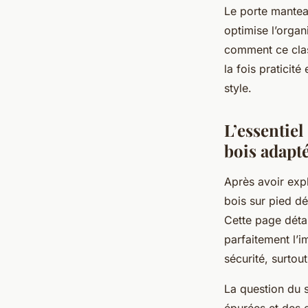
Le porte manteau
optimise l’orga
comment ce class
la fois praticit
style.
L’essentie
bois adapté
Après avoir expl
bois sur pied dé
Cette page détai
parfaitement l’i
sécurité, surtou
La question du 
épurées et des e