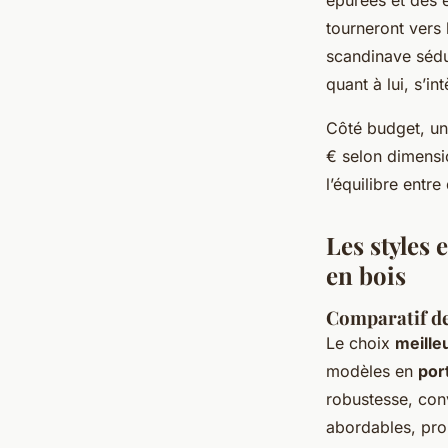
tourneront vers l
scandinave sédui
quant à lui, s’i
Côté budget, un
€ selon dimensio
l’équilibre entr
Les styles
en bois
Comparatif de
Le choix
meille
modèles en
por
robustesse, conv
abordables, pro