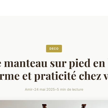
DECO
 manteau sur pied en 
rme et praticité chez 
Amir
•
24 mai 2025
•
5 min de lecture