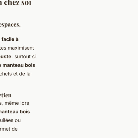
n chez soi
espaces,
facile à
tes maximisent
buste
, surtout si
e manteau bois
hets et de la
etien
ts, même lors
manteau bois
huilées ou
rmet de