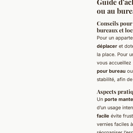
Guide d’ach
ou au bur
Conseils pour 
bureaux et lo
Pour un apparte
déplacer
et dot
la place. Pour 
vous accueillez
pour bureau
ou 
stabilité, afin 
Aspects pratiqu
Un
porte mante
d’un usage inten
facile
évite frust
vernies faciles
réorganiser l’es