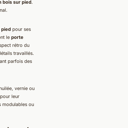
 bois sur pied
.
nal.
 pied
pour ses
ent le
porte
aspect rétro du
tails travaillés.
uant parfois des
huilée, vernie ou
pour leur
ns modulables ou